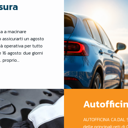
sura
ta a macinare
assicurarti un agosto
rà operativa per tutto
e 16 agosto: due giorni
e… proprio…
Autoffici
AUTOFFICINA CA.DAL S
delle principali reti di