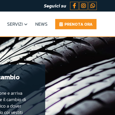
Seguici su
SERVIZI
NEWS
PRENOTA ORA
 cambio
one e arriva
 il cambio di
ico a dover
 coi vestiti