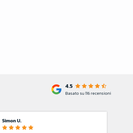
4.5
Basato su
116
recensioni
marco S.
A