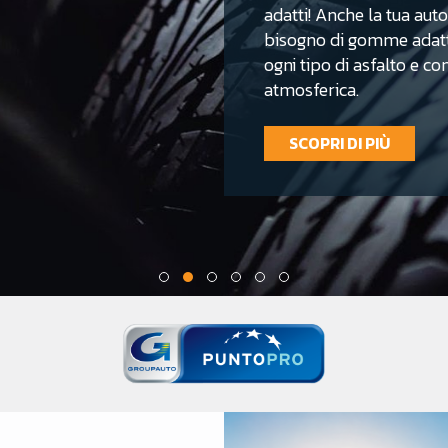
adatti! Anche la tua auto,
bisogno di gomme adatt
ogni tipo di asfalto e c
atmosferica.
SCOPRI DI PIÙ