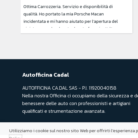
Avevo bisogno di riverniciare la mia golf e ho scelto
loro guardando le recensioni. Lo staff gentilissimo
soprattutto il sig.Michele che mi ha spiegato tutti i
processi delle lavorazioni. Devo dire che il risultato
è stato meraviglioso. Meglio di casa madre. Veloci e
disponibili.
Autofficina Cadal
AUTOFFICINA CA.DAL SAS - P.I. 11920040158
Nella nostra Officina ci occupiamo della sicurezza e d
benessere delle auto con professionisti e artigiani
qualificati e strumentazione avanzata.
Utilizziamo i cookie sul nostro sito Web per offrirti l'esperienza 