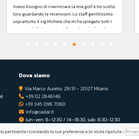
super veloci e precisi
Dove siamo
Via Marco Aurelio, 29/31 - 20127 Milano
el
+39 02 2846146
+39 345 098 7060
info@cadal.it
lun-ven: 8–12:30 / 14–18:30, sab: 8:30-12:30
più pertinente ricordando le tue preferenze e le visite ripetute -
Privac