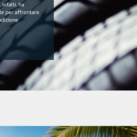
 infatti, ha
e per affrontare
ondizione