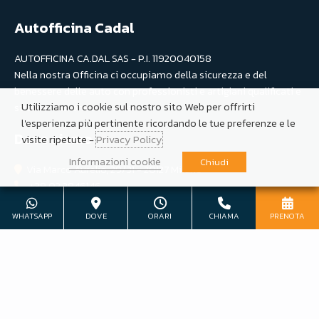
Autofficina Cadal
AUTOFFICINA CA.DAL SAS - P.I. 11920040158
Nella nostra Officina ci occupiamo della sicurezza e del
benessere delle auto con professionisti e artigiani qualificati e
Utilizziamo i cookie sul nostro sito Web per offrirti
strumentazione avanzata.
l'esperienza più pertinente ricordando le tue preferenze e le
Dove siamo
visite ripetute -
Privacy Policy
Informazioni cookie
Chiudi
Via Marco Aurelio, 29/31 - 20127 Milano
+39 02 2846146
+39 345 098 7060
WHATSAPP
DOVE
ORARI
CHIAMA
PRENOTA
info@cadal.it
lun-ven: 8–12:30 / 14–18:30, sab: 8:30-12:30
Seguici su